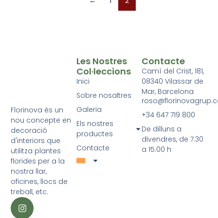
←
1
2
Les Nostres
Contacte
Col·leccions
Camí del Crist, 181,
Inici
08340 Vilassar de
Mar, Barcelona
Sobre nosaltres
roso@florinovagrup.
Galeria
Florinova és un
+34 647 719 800
nou concepte en
Els nostres
De dilluns a
decoració
productes
divendres, de 7.30
d'interiors que
Contacte
a 15.00 h
utilitza plantes
florides per a la
nostra llar,
oficines, llocs de
treball, etc.