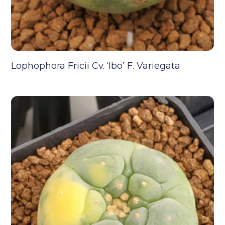
Lophophora Fricii Cv. ‘Ibo’ F. Variegata