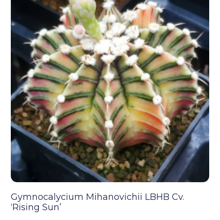
Gymnocalycium Mihanovichii LBHB Cv.
‘Rising Sun’