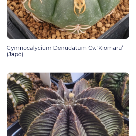
Gymnocalycium Denudatum Cv. ‘Kiomaru’
(Japó)