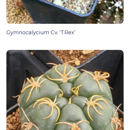
Gymnocalycium Cv. ‘T.rex’