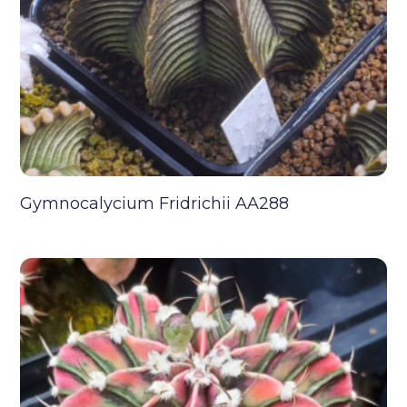
Gymnocalycium Fridrichii AA288