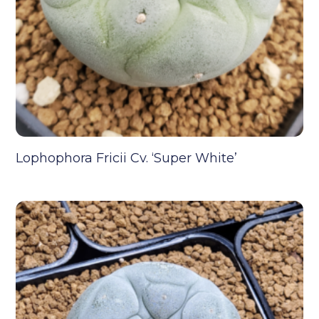
Lophophora Fricii Cv. ‘Super White’