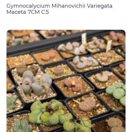
Gymnocalycium Mihanovichii Variegata
Maceta 7CM C.5