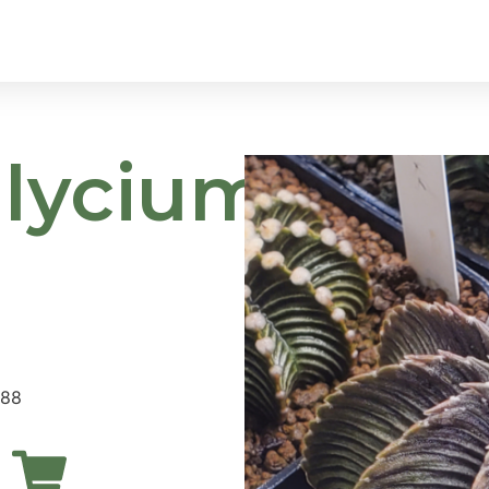
ltres
Galeria
Els Nostres Productes
lycium
288