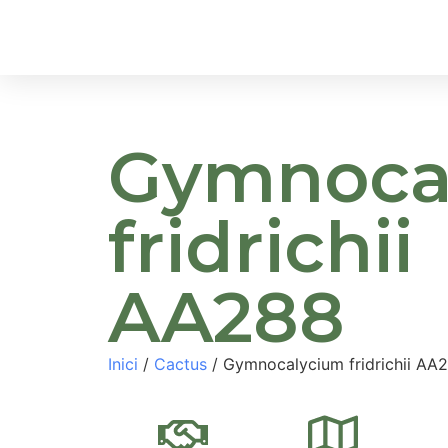
Inici
Sobre Nosa
Gymnoca
fridrichii
AA288
Inici
/
Cactus
/ Gymnocalycium fridrichii AA