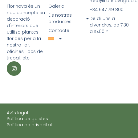
roso@florinovagrup.
Galeria
Florinova és un
+34 647 719 800
nou concepte en
Els nostres
De dilluns a
decoració
productes
divendres, de 7.30
d'interiors que
Contacte
a 15.00 h
utilitza plantes
florides per a la
nostra llar,
oficines, llocs de
treball, etc.
Avís legal
Política de galetes
Política de privacitat