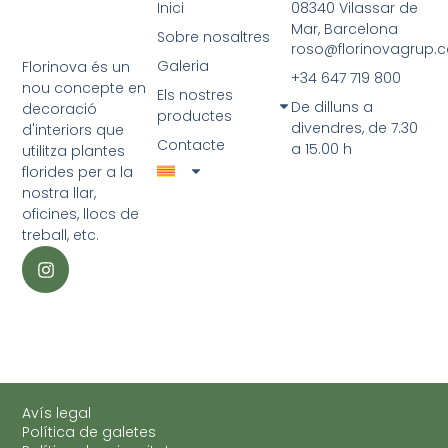
Inici
08340 Vilassar de
Mar, Barcelona
Sobre nosaltres
roso@florinovagrup.
Galeria
Florinova és un
+34 647 719 800
nou concepte en
Els nostres
De dilluns a
decoració
productes
divendres, de 7.30
d'interiors que
Contacte
a 15.00 h
utilitza plantes
florides per a la
nostra llar,
oficines, llocs de
treball, etc.
Avís legal
Política de galetes