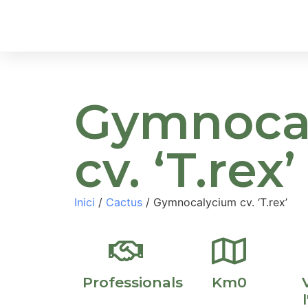
Inici
Sobre Nosa
Gymnoca
cv. ‘T.rex’
Inici
/
Cactus
/ Gymnocalycium cv. ‘T.rex’
Professionals
Km0