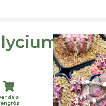
ltres
Galeria
Els Nostres Productes
lycium
Venda a
l'engròs