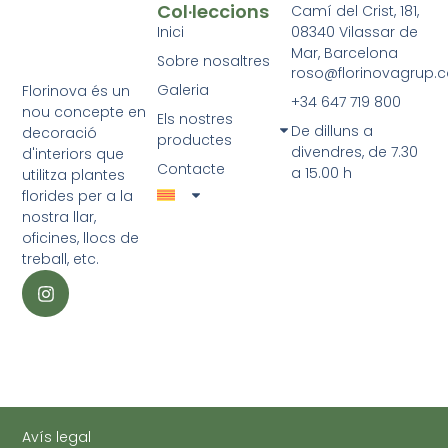
Col·leccions
Camí del Crist, 181,
Inici
08340 Vilassar de
Mar, Barcelona
Sobre nosaltres
roso@florinovagrup.
Galeria
Florinova és un
+34 647 719 800
nou concepte en
Els nostres
De dilluns a
decoració
productes
divendres, de 7.30
d'interiors que
Contacte
a 15.00 h
utilitza plantes
florides per a la
nostra llar,
oficines, llocs de
treball, etc.
Avís legal