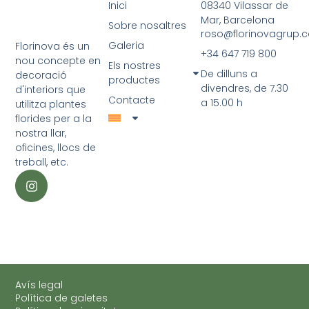
Inici
08340 Vilassar de
Mar, Barcelona
Sobre nosaltres
roso@florinovagrup.
Galeria
Florinova és un
+34 647 719 800
nou concepte en
Els nostres
De dilluns a
decoració
productes
divendres, de 7.30
d'interiors que
Contacte
a 15.00 h
utilitza plantes
florides per a la
nostra llar,
oficines, llocs de
treball, etc.
Avís legal
Política de galetes