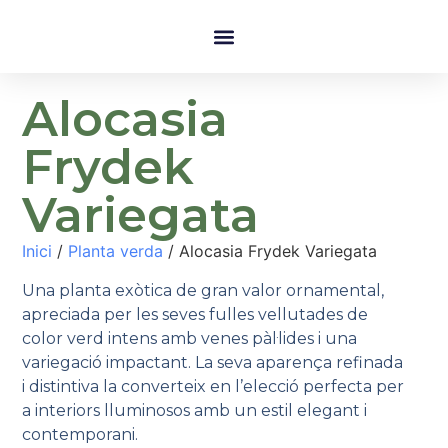
Alocasia
Frydek
Variegata
Inici
/
Planta verda
/ Alocasia Frydek Variegata
Una planta exòtica de gran valor ornamental,
apreciada per les seves fulles vellutades de
color verd intens amb venes pàl·lides i una
variegació impactant. La seva aparença refinada
i distintiva la converteix en l’elecció perfecta per
a interiors lluminosos amb un estil elegant i
contemporani.