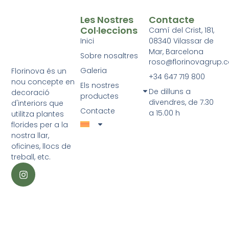
Les Nostres
Contacte
Col·leccions
Camí del Crist, 181,
Inici
08340 Vilassar de
Mar, Barcelona
Sobre nosaltres
roso@florinovagrup.
Galeria
Florinova és un
+34 647 719 800
nou concepte en
Els nostres
De dilluns a
decoració
productes
divendres, de 7.30
d'interiors que
Contacte
a 15.00 h
utilitza plantes
florides per a la
nostra llar,
oficines, llocs de
treball, etc.