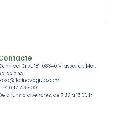
Contacte
Camí del Crist, 181, 08340 Vilassar de Mar,
Barcelona
roso@florinovagrup.com
+34 647 719 800
De dilluns a divendres, de 7.30 a 15.00 h