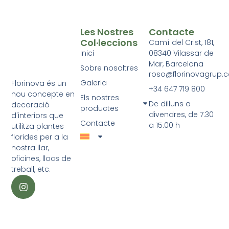
Les Nostres
Contacte
Col·leccions
Camí del Crist, 181,
Inici
08340 Vilassar de
Mar, Barcelona
Sobre nosaltres
roso@florinovagrup.
Galeria
Florinova és un
+34 647 719 800
nou concepte en
Els nostres
De dilluns a
decoració
productes
divendres, de 7.30
d'interiors que
Contacte
a 15.00 h
utilitza plantes
florides per a la
nostra llar,
oficines, llocs de
treball, etc.