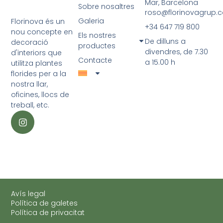
Mar, Barcelona
Sobre nosaltres
roso@florinovagrup.
Galeria
Florinova és un
+34 647 719 800
nou concepte en
Els nostres
De dilluns a
decoració
productes
divendres, de 7.30
d'interiors que
Contacte
a 15.00 h
utilitza plantes
florides per a la
nostra llar,
oficines, llocs de
treball, etc.
Avís legal
Política de galetes
Política de privacitat