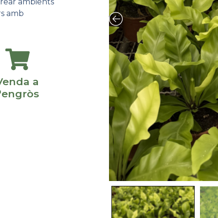
crear ambients
ors amb
Venda a
l'engròs