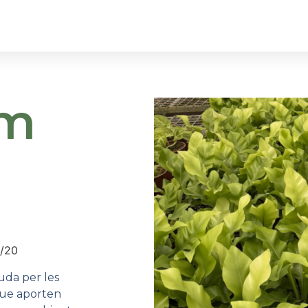
ltres
Galeria
Els Nostres Productes
um
6/20
uda per les
 que aporten