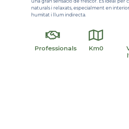
una gran sensació de frescor. És ideal per 
naturals i relaxats, especialment en interi
humitat i llum indirecta.
Professionals
Km0