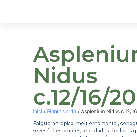
Inici
Sobre Nosa
Aspleni
Nidus
c.12/16/20
Inici
/
Planta verda
/ Asplenium Nidus c.12/1
Falguera tropical molt ornamental, coneg
seves fulles amples, ondulades i brillants