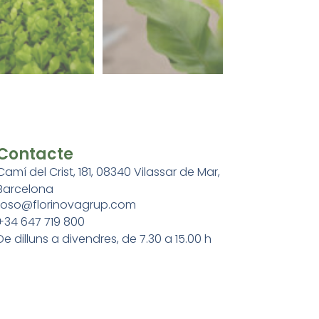
Contacte
Camí del Crist, 181, 08340 Vilassar de Mar,
Barcelona
roso@florinovagrup.com
+34 647 719 800
De dilluns a divendres, de 7.30 a 15.00 h