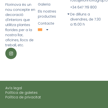
roso@florinovagrup.
Galeria
Florinova és un
+34 647 719 800
nou concepte en
Els nostres
De dilluns a
decoració
productes
divendres, de 7.30
d'interiors que
Contacte
a 15.00 h
utilitza plantes
florides per a la
nostra llar,
oficines, llocs de
treball, etc.
Avís legal
Política de galetes
Política de privacitat