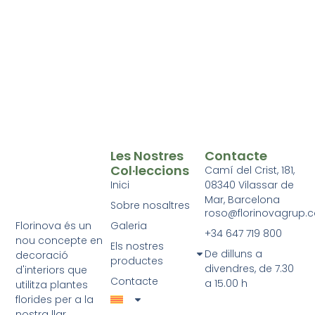
Les Nostres
Contacte
Col·leccions
Camí del Crist, 181,
Inici
08340 Vilassar de
Mar, Barcelona
Sobre nosaltres
roso@florinovagrup.
Galeria
Florinova és un
+34 647 719 800
nou concepte en
Els nostres
De dilluns a
decoració
productes
divendres, de 7.30
d'interiors que
Contacte
a 15.00 h
utilitza plantes
florides per a la
nostra llar,